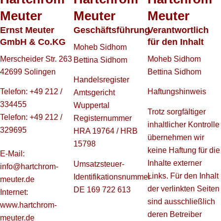
Meuter
Meuter
Meuter
Ernst Meuter
Geschäftsführung
Verantwortlich
GmbH & Co.KG
für den Inhalt
Moheb Sidhom
Merscheider Str. 263
Moheb Sidhom
Bettina Sidhom
42699 Solingen
Bettina Sidhom
Handelsregister
Telefon: +49 212 /
Haftungshinweis
Amtsgericht
334455
Wuppertal
Trotz sorgfältiger
Telefon: +49 212 /
Registernummer
inhaltlicher Kontrolle
329695
HRA 19764 / HRB
übernehmen wir
15798
keine Haftung für die
E-Mail:
Inhalte externer
Umsatzsteuer-
info@hartchrom-
Links. Für den Inhalt
Identifikationsnummer
meuter.de
der verlinkten Seiten
DE 169 722 613
Internet:
sind ausschließlich
www.hartchrom-
deren Betreiber
meuter.de