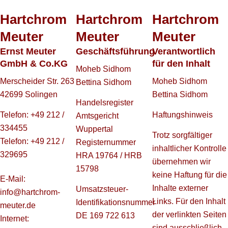
Hartchrom
Hartchrom
Hartchrom
Meuter
Meuter
Meuter
Ernst Meuter
Geschäftsführung
Verantwortlich
GmbH & Co.KG
für den Inhalt
Moheb Sidhom
Merscheider Str. 263
Moheb Sidhom
Bettina Sidhom
42699 Solingen
Bettina Sidhom
Handelsregister
Telefon: +49 212 /
Haftungshinweis
Amtsgericht
334455
Wuppertal
Trotz sorgfältiger
Telefon: +49 212 /
Registernummer
inhaltlicher Kontrolle
329695
HRA 19764 / HRB
übernehmen wir
15798
keine Haftung für die
E-Mail:
Inhalte externer
Umsatzsteuer-
info@hartchrom-
Links. Für den Inhalt
Identifikationsnummer
meuter.de
der verlinkten Seiten
DE 169 722 613
Internet:
sind ausschließlich